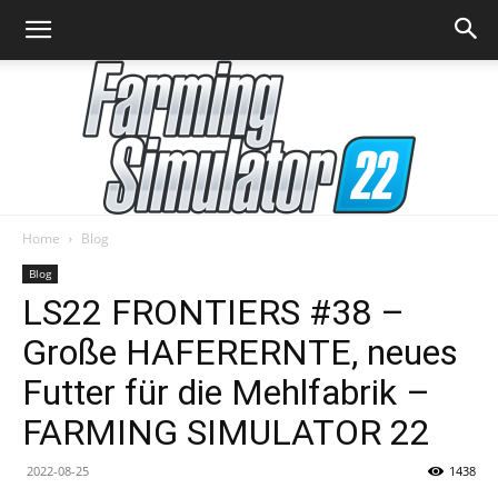
Home
Blog
Farming
Blog
LS22 FRONTIERS #38 –
Große HAFERERNTE, neues
Simulator
Futter für die Mehlfabrik –
FARMING SIMULATOR 22
22
2022-08-25
1438