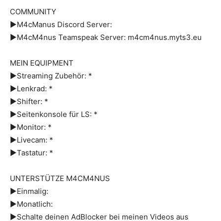
COMMUNITY
►M4cManus Discord Server:
►M4cM4nus Teamspeak Server: m4cm4nus.myts3.eu
MEIN EQUIPMENT
►Streaming Zubehör: *
►Lenkrad: *
►Shifter: *
►Seitenkonsole für LS: *
►Monitor: *
►Livecam: *
►Tastatur: *
UNTERSTÜTZE M4CM4NUS
►Einmalig:
►Monatlich:
►Schalte deinen AdBlocker bei meinen Videos aus