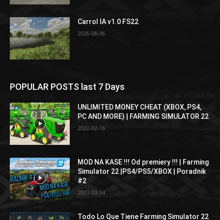
Carrol IA v1.0 FS22
2026-08-06
POPULAR POSTS last 7 Days
UNLIMITED MONEY CHEAT (XBOX, PS4,
PC AND MORE) | FARMING SIMULATOR 22
2022-02-16
MOD NA KASE !!! Od premiery !!! | Farming
Simulator 22 |PS4/PS5/XBOX | Poradnik
#2
2023-03-14
Todo Lo Que Tiene Farming Simulator 22