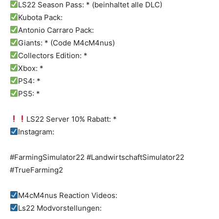
LS22 Season Pass: * (beinhaltet alle DLC)
Kubota Pack:
Antonio Carraro Pack:
Giants: * (Code M4cM4nus)
Collectors Edition: *
Xbox: *
PS4: *
PS5: *
LS22 Server 10% Rabatt: *
Instagram:
#FarmingSimulator22 #LandwirtschaftSimulator22
#TrueFarming2
M4cM4nus Reaction Videos:
Ls22 Modvorstellungen: