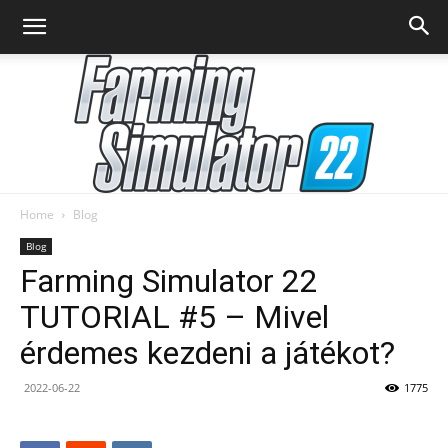
Home
Blog
Farming
Blog
Farming Simulator 22
TUTORIAL #5 – Mivel
Simulator
érdemes kezdeni a játékot?
2022-06-22
1775
22