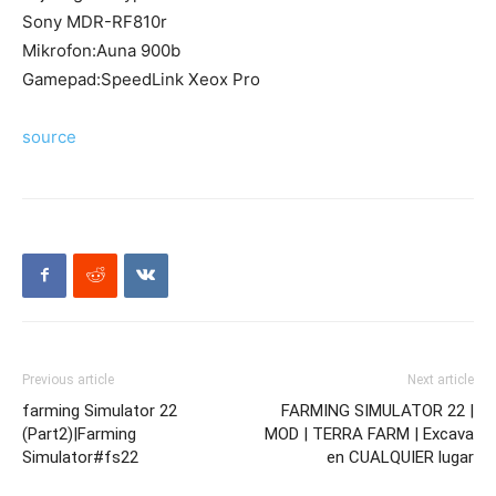
Sony MDR-RF810r
Mikrofon:Auna 900b
Gamepad:SpeedLink Xeox Pro
source
Previous article
Next article
farming Simulator 22
FARMING SIMULATOR 22 |
(Part2)|Farming
MOD | TERRA FARM | Excava
Simulator#fs22
en CUALQUIER lugar