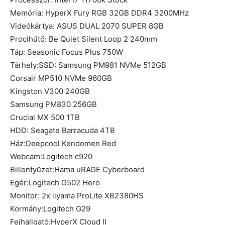
Memória: HyperX Fury RGB 32GB DDR4 3200MHz
Videókártya: ASUS DUAL 2070 SUPER 8GB
Procihűtő: Be Quiet Silent Loop 2 240mm
Táp: Seasonic Focus Plus 750W
Tárhely:SSD: Samsung PM981 NVMe 512GB
Corsair MP510 NVMe 960GB
Kingston V300 240GB
Samsung PM830 256GB
Crucial MX 500 1TB
HDD: Seagate Barracuda 4TB
Ház:Deepcool Kendomen Red
Webcam:Logitech c920
Billentyűzet:Hama uRAGE Cyberboard
Egér:Logitech G502 Hero
Monitor: 2x iiyama ProLite XB2380HS
Kormány:Logitech G29
Fejhallgató:HyperX Cloud II