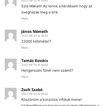
2022-06-22 At 18:03
Szia Makam! Az lenne a kérdésem hogy az
üvegházak meg e érik
Reply
János Németh
2022-06-22 At 18:03
23000 köbméter?
Reply
Tamás Kovács
2022-06-22 At 18:03
Hengerezés fűnél nem számít?
Reply
Zsolt Szabó
2022-06-22 At 18:03
Köszönöm a konzolos infókat menet
közben!Nagyon hasznosan tudom alkalmazni a