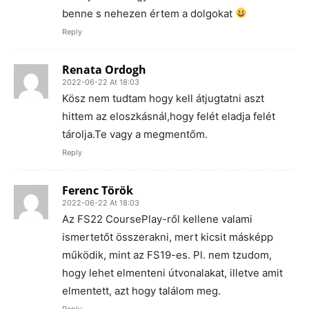
benne s nehezen értem a dolgokat
Reply
Renata Ordogh
2022-06-22 At 18:03
Kösz nem tudtam hogy kell átjugtatni aszt
hittem az eloszkásnál,hogy felét eladja felét
tárolja.Te vagy a megmentőm.
Reply
Ferenc Török
2022-06-22 At 18:03
Az FS22 CoursePlay-ről kellene valami
ismertetőt összerakni, mert kicsit másképp
működik, mint az FS19-es. Pl. nem tzudom,
hogy lehet elmenteni útvonalakat, illetve amit
elmentett, azt hogy találom meg.
Reply