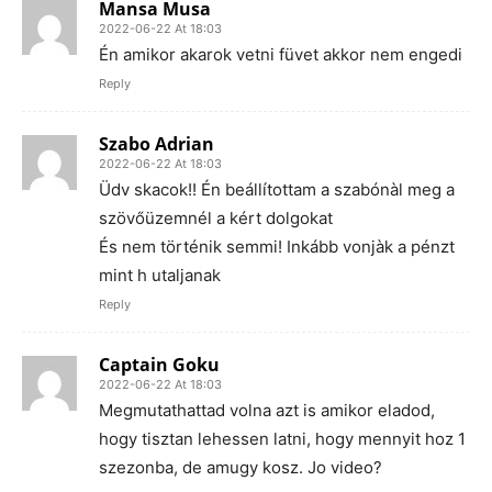
Mansa Musa
2022-06-22 At 18:03
Én amikor akarok vetni füvet akkor nem engedi
Reply
Szabo Adrian
2022-06-22 At 18:03
Üdv skacok!! Én beállítottam a szabónàl meg a
szövőüzemnél a kért dolgokat
És nem történik semmi! Inkább vonjàk a pénzt
mint h utaljanak
Reply
Captain Goku
2022-06-22 At 18:03
Megmutathattad volna azt is amikor eladod,
hogy tisztan lehessen latni, hogy mennyit hoz 1
szezonba, de amugy kosz. Jo video?