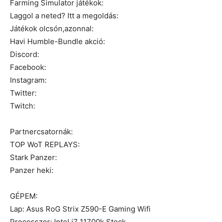
Farming Simulator játékok:
Laggol a neted? Itt a megoldás:
Játékok olcsón,azonnal:
Havi Humble-Bundle akció:
Discord:
Facebook:
Instagram:
Twitter:
Twitch:
Partnercsatornák:
TOP WoT REPLAYS:
Stark Panzer:
Panzer heki:
GÉPEM:
Lap: Asus RoG Strix Z590-E Gaming Wifi
Processzor: Intel i7 11700k Stock