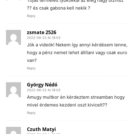
Tojás termelés tyúkokkal az elég nagy bíznisz
?? és csak gabona kell nekik ?
Reply
zsmate 2526
2022-06-22 At 18:03
Jók a videók! Nekem így annyi kérdésem lenne,
hogy a pénz nemet lehet állítani vagy csak euro
van?
Reply
György Nédó
2022-06-22 At 18:03
Amugy multkor èn kèrdeztem streamban hogy
mivel érdemes kezdeni oszt kivicelt??
Reply
Czuth Matyi