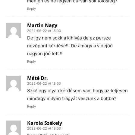
menjen és ne legyen durván sok fölösleg?
Reply
Martin Nagy
2022-06-22 At 18:03
De így nem sokk a kihívás de ez persze
nézőpont kérdése!!! De amúgy a videjóó
nagyon jóó lett !!
Reply
Máté Dr.
2022-06-22 At 18:03
Szia! egy olyan kérdésem van, hogy az teljesen
mindegy milyen trágyát veszünk a boltba?
Reply
Karola Székely
2022-06-22 At 18:03