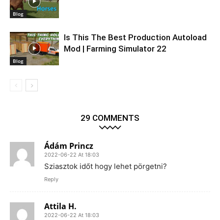
Blog
Is This The Best Production Autoload
Mod | Farming Simulator 22
Blog
29 COMMENTS
Ádám Princz
2022-06-22 At 18:03
Sziasztok időt hogy lehet pörgetni?
Reply
Attila H.
2022-06-22 At 18:03