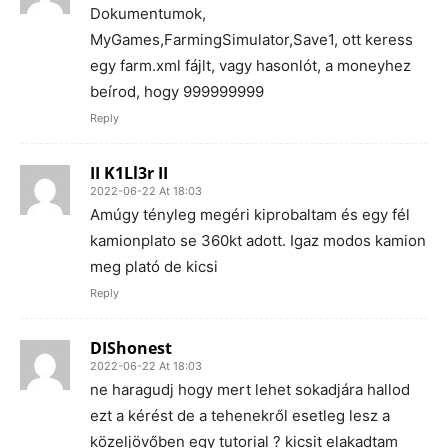
Dokumentumok,
MyGames,FarmingSimulator,Save1, ott keress
egy farm.xml fájlt, vagy hasonlót, a moneyhez
beírod, hogy 999999999
Reply
II K1Ll3r II
2022-06-22 At 18:03
Amúgy tényleg megéri kiprobaltam és egy fél
kamionplato se 360kt adott. Igaz modos kamion
meg plató de kicsi
Reply
DIShonest
2022-06-22 At 18:03
ne haragudj hogy mert lehet sokadjára hallod
ezt a kérést de a tehenekről esetleg lesz a
közeljövőben egy tutorial ? kicsit elakadtam