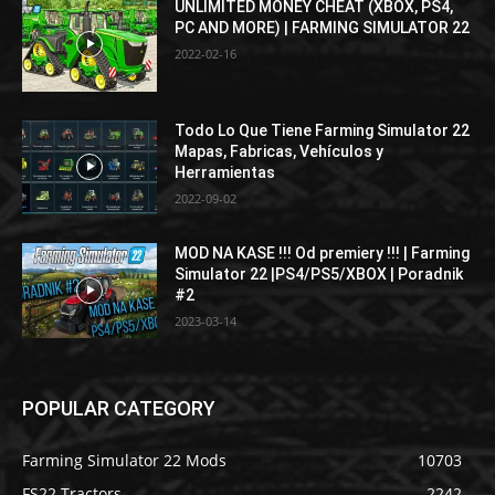
UNLIMITED MONEY CHEAT (XBOX, PS4,
PC AND MORE) | FARMING SIMULATOR 22
2022-02-16
Todo Lo Que Tiene Farming Simulator 22
Mapas, Fabricas, Vehículos y
Herramientas
2022-09-02
MOD NA KASE !!! Od premiery !!! | Farming
Simulator 22 |PS4/PS5/XBOX | Poradnik
#2
2023-03-14
POPULAR CATEGORY
Farming Simulator 22 Mods
10703
FS22 Tractors
2242