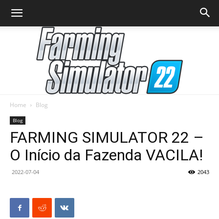
Home
Blog
Farming
Blog
FARMING SIMULATOR 22 –
O Início da Fazenda VACILA!
Simulator
2022-07-04
2043
22