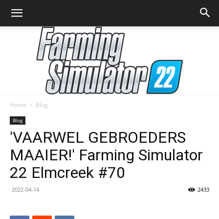
Home
Blog
Farming
Blog
'VAARWEL GEBROEDERS
MAAIER!' Farming Simulator
Simulator
22 Elmcreek #70
2022-04-14
2433
22