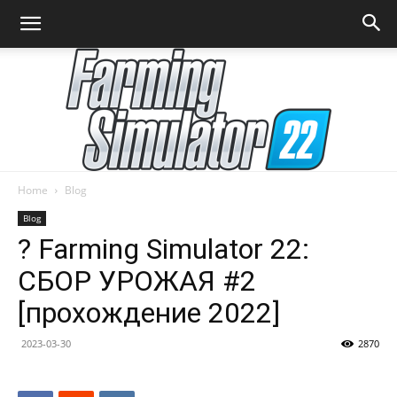
Home
Blog
Farming
Blog
? Farming Simulator 22:
СБОР УРОЖАЯ #2
Simulator
[прохождение 2022]
2023-03-30
2870
22