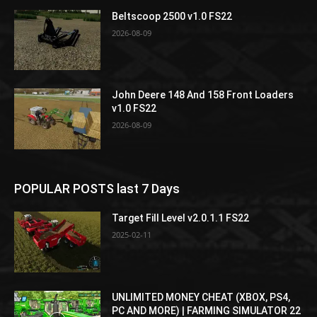
Beltscoop 2500 v1.0 FS22
2026-08-09
John Deere 148 And 158 Front Loaders
v1.0 FS22
2026-08-09
POPULAR POSTS last 7 Days
Target Fill Level v2.0.1.1 FS22
2025-02-11
UNLIMITED MONEY CHEAT (XBOX, PS4,
PC AND MORE) | FARMING SIMULATOR 22