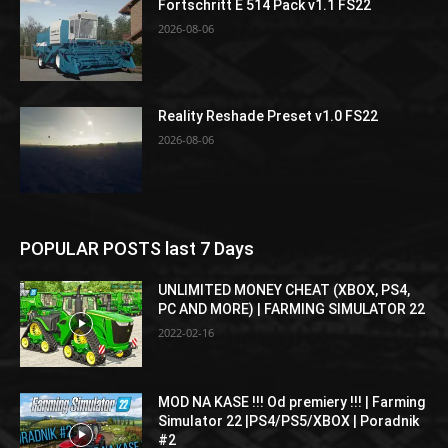
Fortschritt E 514 Pack v1.1 FS22
2026-08-06
Reality Reshade Preset v1.0 FS22
2026-08-06
POPULAR POSTS last 7 Days
UNLIMITED MONEY CHEAT (XBOX, PS4,
PC AND MORE) | FARMING SIMULATOR 22
2022-02-16
MOD NA KASE !!! Od premiery !!! | Farming
Simulator 22 |PS4/PS5/XBOX | Poradnik
#2