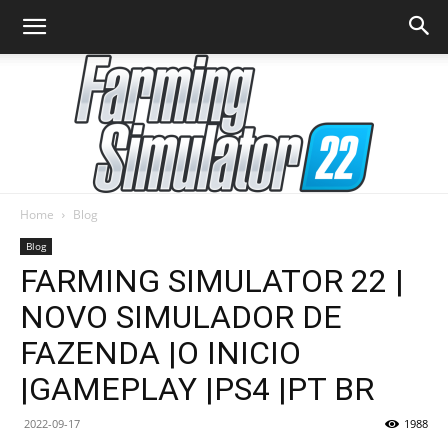
Home
Blog
Farming
Blog
FARMING SIMULATOR 22 |
NOVO SIMULADOR DE
Simulator
FAZENDA |O INICIO
|GAMEPLAY |PS4 |PT BR
22
2022-09-17
1988