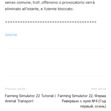
senso comune, troll ,offensivo o provocatorio verrà
eliminato all’istante, e l’utente bloccato.
=====================================
source
Previous article
Next article
Farming Simulator 22 Tutorial |
Farming Simulator 22, Ферма
Animal Transport
Ривервью с нуля №4 (Год
первый, осень)