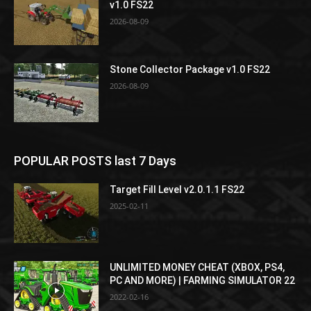
v1.0 FS22
2026-08-09
Stone Collector Package v1.0 FS22
2026-08-09
POPULAR POSTS last 7 Days
Target Fill Level v2.0.1.1 FS22
2025-02-11
UNLIMITED MONEY CHEAT (XBOX, PS4,
PC AND MORE) | FARMING SIMULATOR 22
2022-02-16