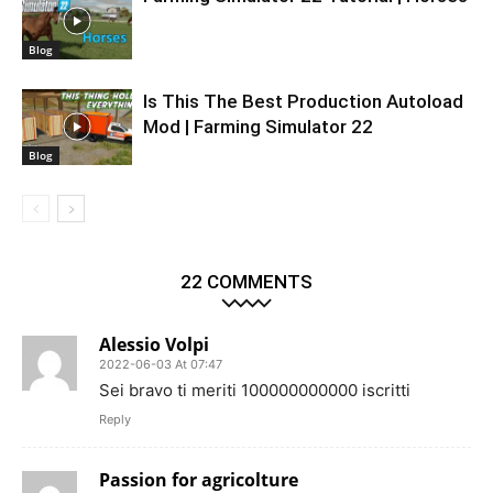
Blog
Is This The Best Production Autoload
Mod | Farming Simulator 22
Blog
22 COMMENTS
Alessio Volpi
2022-06-03 At 07:47
Sei bravo ti meriti 100000000000 iscritti
Reply
Passion for agricolture