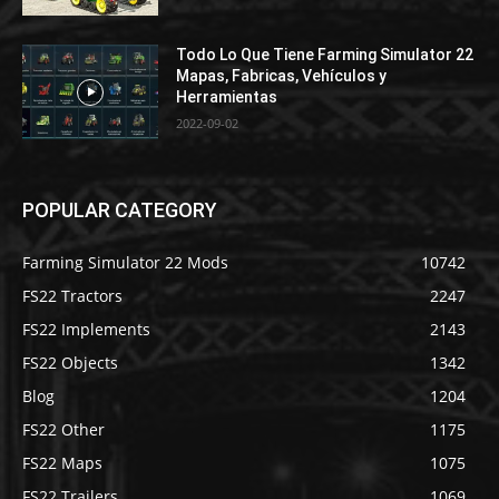
Todo Lo Que Tiene Farming Simulator 22
Mapas, Fabricas, Vehículos y
Herramientas
2022-09-02
POPULAR CATEGORY
Farming Simulator 22 Mods
10742
FS22 Tractors
2247
FS22 Implements
2143
FS22 Objects
1342
Blog
1204
FS22 Other
1175
FS22 Maps
1075
FS22 Trailers
1069