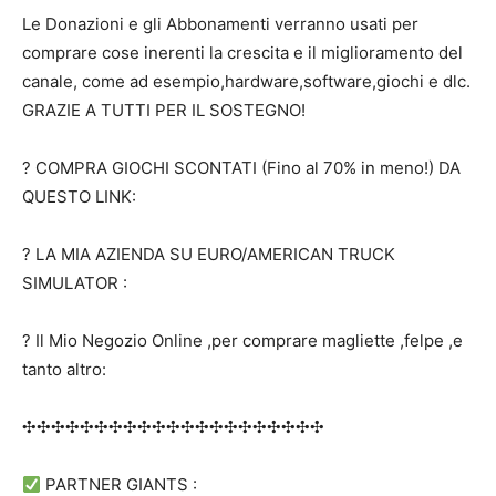
Le Donazioni e gli Abbonamenti verranno usati per
comprare cose inerenti la crescita e il miglioramento del
canale, come ad esempio,hardware,software,giochi e dlc.
GRAZIE A TUTTI PER IL SOSTEGNO!
? COMPRA GIOCHI SCONTATI (Fino al 70% in meno!) DA
QUESTO LINK:
? LA MIA AZIENDA SU EURO/AMERICAN TRUCK
SIMULATOR :
? Il Mio Negozio Online ,per comprare magliette ,felpe ,e
tanto altro:
✣✣✣✣✣✣✣✣✣✣✣✣✣✣✣✣✣✣✣✣✣
PARTNER GIANTS :