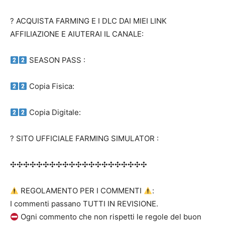
? ACQUISTA FARMING E I DLC DAI MIEI LINK
AFFILIAZIONE E AIUTERAI IL CANALE:
SEASON PASS :
Copia Fisica:
Copia Digitale:
? SITO UFFICIALE FARMING SIMULATOR :
✣✣✣✣✣✣✣✣✣✣✣✣✣✣✣✣✣✣✣✣✣
REGOLAMENTO PER I COMMENTI
:
I commenti passano TUTTI IN REVISIONE.
Ogni commento che non rispetti le regole del buon