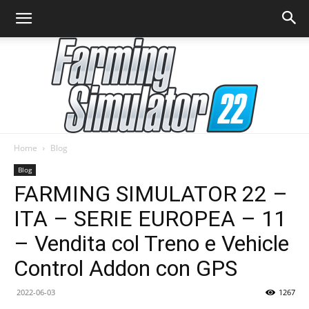
Home
Blog
Farming
Blog
FARMING SIMULATOR 22 –
ITA – SERIE EUROPEA – 11
Simulator
– Vendita col Treno e Vehicle
Control Addon con GPS
22
2022-06-03
1267