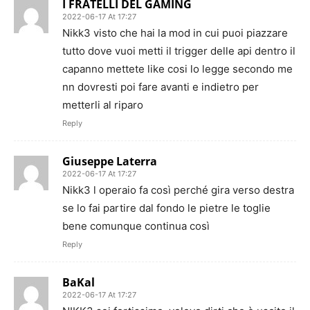
I FRATELLI DEL GAMING
2022-06-17 At 17:27
Nikk3 visto che hai la mod in cui puoi piazzare
tutto dove vuoi metti il trigger delle api dentro il
capanno mettete like cosi lo legge secondo me
nn dovresti poi fare avanti e indietro per
metterli al riparo
Reply
Giuseppe Laterra
2022-06-17 At 17:27
Nikk3 l operaio fa così perché gira verso destra
se lo fai partire dal fondo le pietre le toglie
bene comunque continua così
Reply
BaKal
2022-06-17 At 17:27