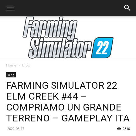
Home
Blog
Farming
Blog
FARMING SIMULATOR 22
ELM CREEK #44 –
Simulator
COMPRIAMO UN GRANDE
TERRENO – GAMEPLAY ITA
22
2022-06-17
2810