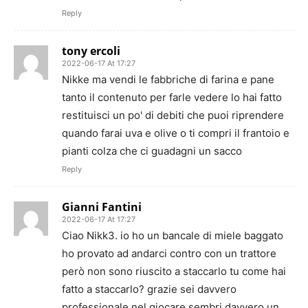
Reply
tony ercoli
2022-06-17 At 17:27
Nikke ma vendi le fabbriche di farina e pane
tanto il contenuto per farle vedere lo hai fatto
restituisci un po' di debiti che puoi riprendere
quando farai uva e olive o ti compri il frantoio e
pianti colza che ci guadagni un sacco
Reply
Gianni Fantini
2022-06-17 At 17:27
Ciao Nikk3. io ho un bancale di miele baggato
ho provato ad andarci contro con un trattore
però non sono riuscito a staccarlo tu come hai
fatto a staccarlo? grazie sei davvero
professionale nel giocare sembri davvero un