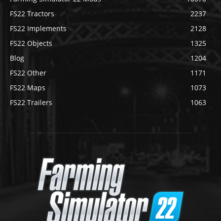
FS22 Tractors
2237
FS22 Implements
2128
FS22 Objects
1325
Blog
1204
FS22 Other
1171
FS22 Maps
1073
FS22 Trailers
1063