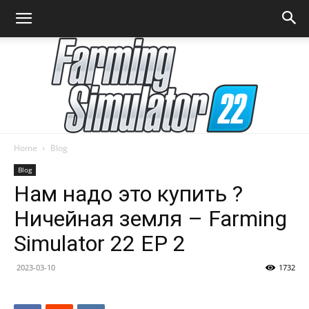
Home
Blog
Farming
Blog
Нам надо это купить ?
Ничейная земля – Farming
Simulator
Simulator 22 EP 2
2023-03-10
1732
22