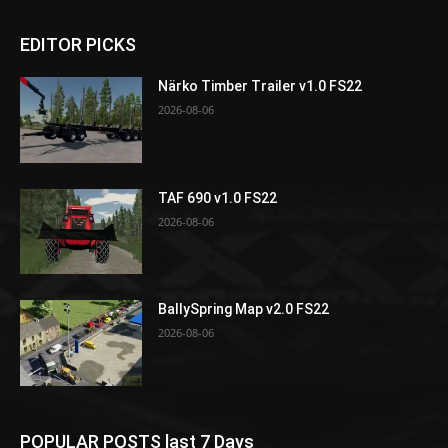
EDITOR PICKS
Närko Timber Trailer v1.0 FS22
2026-08-06
TAF 690 v1.0 FS22
2026-08-06
BallySpring Map v2.0 FS22
2026-08-06
POPULAR POSTS last 7 Days