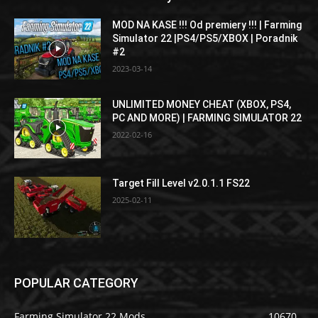
MOD NA KASE !!! Od premiery !!! | Farming
Simulator 22 |PS4/PS5/XBOX | Poradnik
#2
2023-03-14
UNLIMITED MONEY CHEAT (XBOX, PS4,
PC AND MORE) | FARMING SIMULATOR 22
2022-02-16
Target Fill Level v2.0.1.1 FS22
2025-02-11
POPULAR CATEGORY
Farming Simulator 22 Mods
10670